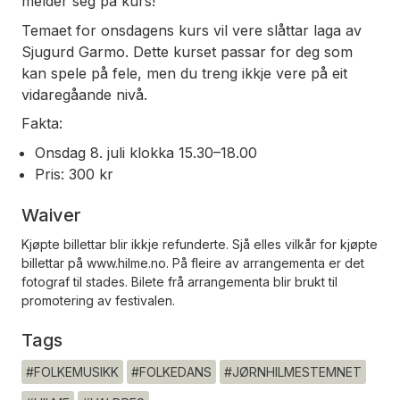
melder seg på kurs!
Temaet for onsdagens kurs vil vere slåttar laga av
Sjugurd Garmo. Dette kurset passar for deg som
kan spele på fele, men du treng ikkje vere på eit
vidaregåande nivå.
Fakta:
Onsdag 8. juli klokka 15.30–18.00
Pris: 300 kr
Waiver
Kjøpte billettar blir ikkje refunderte. Sjå elles vilkår for kjøpte
billettar på www.hilme.no. På fleire av arrangementa er det
fotograf til stades. Bilete frå arrangementa blir brukt til
promotering av festivalen.
Tags
#FOLKEMUSIKK
#FOLKEDANS
#JØRNHILMESTEMNET