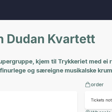
 Dudan Kvartett
pergruppe, kjem til Trykkeriet med ei r
ine finurlege og særeigne musikalske kru
order
Tickets no