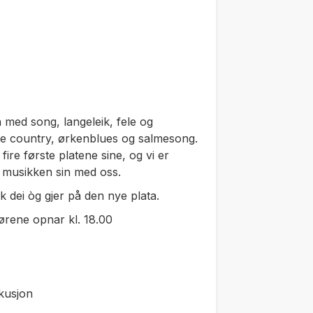
n med song, langeleik, fele og
de country, ørkenblues og salmesong.
fire første platene sine, og vi er
te musikken sin med oss.
ik dei òg gjer på den nye plata.
Dørene opnar kl. 18.00
kusjon