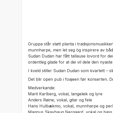
Gruppa står støtt planta i tradisjonsmusikke
munnharpe, men let seg òg inspirere av bå
Sudan Dudan har fått tallause lovord for dei 
ordentleg glade for at dei vil dele den nyas
I kveld stiller Sudan Dudan som kvartett – sl
Det blir open pub i foajeen før konserten. 
Medverkande:
Marit Karlberg, vokal, langeleik og lyre
Anders Røine, vokal, gitar og fele
Hans Hulbækmo, vokal, munnharpe og per
Magnus Skavhaug Nergaard, vokal og bass