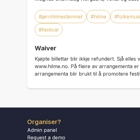
#jørnhilmestemnet
#hilme
#folkemus
#festival
Waiver
Kjøpte billettar blir ikkje refundert. Sjå elles 
www.hilme.no. På fleire av arrangementa er de
arrangementa blir brukt til å promotere festi
Organiser?
Admin panel
Request a demo