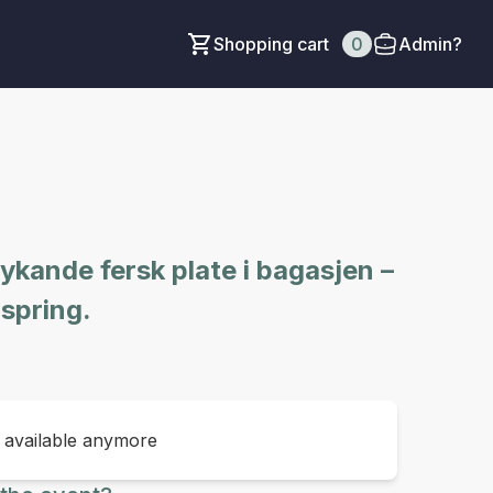
Shopping cart
0
Admin?
ykande fersk plate i bagasjen –
mspring.
t available anymore