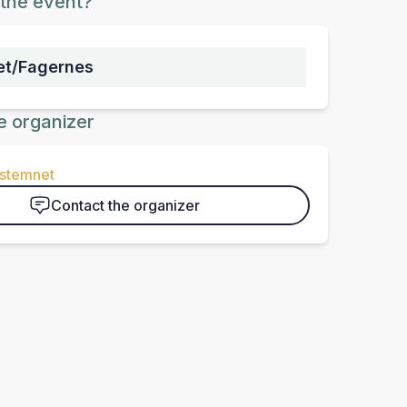
the event?
et/Fagernes
e organizer
-stemnet
Contact the organizer