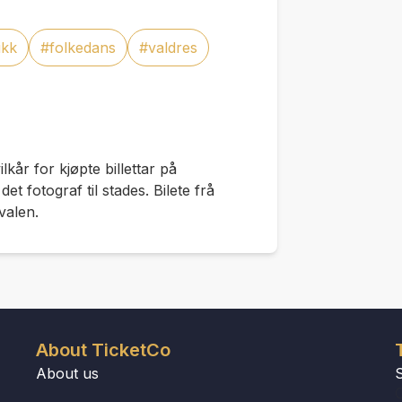
ikk
#folkedans
#valdres
vilkår for kjøpte billettar på
t fotograf til stades. Bilete frå
valen.
About TicketCo
About us