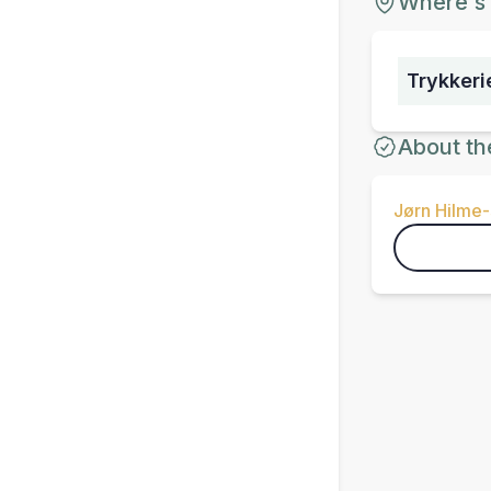
Where's 
Trykkeri
About th
Jørn Hilme