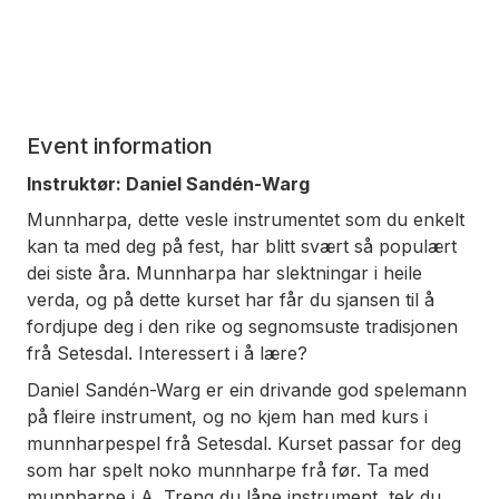
Event information
Instruktør: Daniel Sandén-Warg
Munnharpa, dette vesle instrumentet som du enkelt
kan ta med deg på fest, har blitt svært så populært
dei siste åra. Munnharpa har slektningar i heile
verda, og på dette kurset har får du sjansen til å
fordjupe deg i den rike og segnomsuste tradisjonen
frå Setesdal. Interessert i å lære?
Daniel Sandén-Warg er ein drivande god spelemann
på fleire instrument, og no kjem han med kurs i
munnharpespel frå Setesdal. Kurset passar for deg
som har spelt noko munnharpe frå før. Ta med
munnharpe i A. Treng du låne instrument, tek du