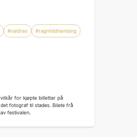
#valdres
#ragnhildhemsing
 vilkår for kjøpte billettar på
t fotograf til stades. Bilete frå
av festivalen.