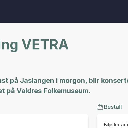
ing VETRA
ast på Jaslangen i morgon, blir konse
iet på Valdres Folkemuseum.
Beställ
Biljetter är 