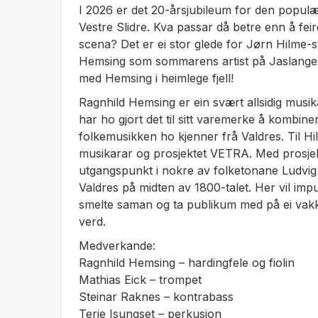
I 2026 er det 20-årsjubileum for den populæ
Vestre Slidre. Kva passar då betre enn å feir
scena? Det er ei stor glede for Jørn Hilme-
Hemsing som sommarens artist på Jaslangen.
med Hemsing i heimlege fjell!
Ragnhild Hemsing er ein svært allsidig musik
har ho gjort det til sitt varemerke å kombin
folkemusikken ho kjenner frå Valdres. Til Hi
musikarar og prosjektet VETRA. Med prosje
utgangspunkt i nokre av folketonane Ludvig
Valdres på midten av 1800-talet. Her vil impu
smelte saman og ta publikum med på ei vakke
verd.
Medverkande:
Ragnhild Hemsing – hardingfele og fiolin
Mathias Eick – trompet
Steinar Raknes – kontrabass
Terje Isungset – perkusjon