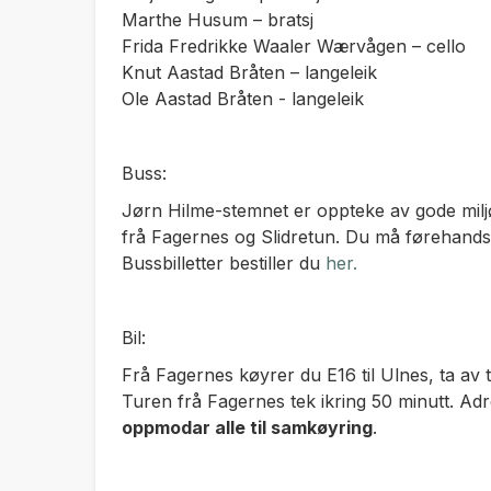
Marthe Husum – bratsj
Frida Fredrikke Waaler Wærvågen – cello
Knut Aastad Bråten – langeleik
Ole Aastad Bråten - langeleik
Buss:
Jørn Hilme-stemnet er oppteke av gode milj
frå Fagernes og Slidretun. Du må førehandsbes
Bussbilletter bestiller du
her.
Bil:
Frå Fagernes køyrer du E16 til Ulnes, ta av til
Turen frå Fagernes tek ikring 50 minutt. A
oppmodar alle til samkøyring
.