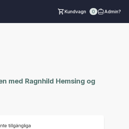
Kundvagn
0
Admin?
rten med Ragnhild Hemsing og
inte tillgängliga