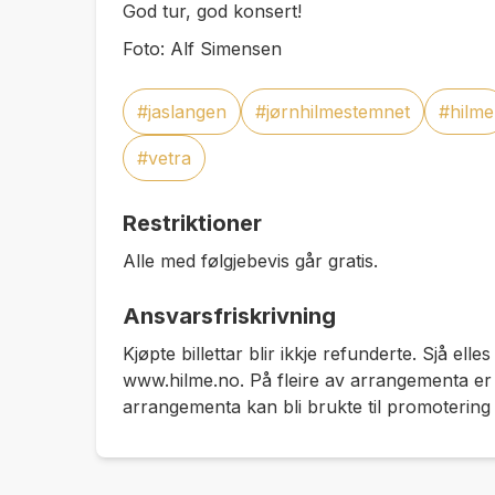
God tur, god konsert!
Foto: Alf Simensen
#jaslangen
#jørnhilmestemnet
#hilme
#vetra
Restriktioner
Alle med følgjebevis går gratis.
Ansvarsfriskrivning
Kjøpte billettar blir ikkje refunderte. Sjå elles
www.hilme.no. På fleire av arrangementa er de
arrangementa kan bli brukte til promotering 