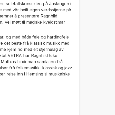
re solefallskonserten på Jaslangen i
e med vår heilt eigen verdsstjerne på
stemnet å presentere Ragnhild
 Vel møtt til magiske kveldstimar
ar, og med både fele og hardingfele
ere det beste frå klassisk musikk med
lme kjem ho med eit stjernelag av
ktet VETRA har Ragnhild teke
 Mathias Lindeman samla inn frå
lsar frå folkemusikk, klassisk og jazz
r reise inn i Hemsing si musikalske