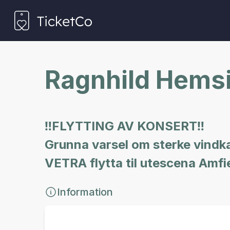
Ragnhild Hems
‼️FLYTTING AV KONSERT‼️
Grunna varsel om sterke vindk
VETRA flytta til utescena Amf
Information