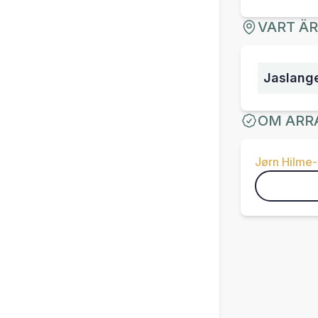
VART Ä
Jaslang
OM ARR
Jørn Hilme