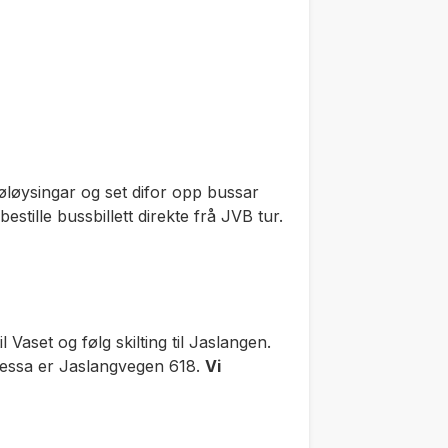
øløysingar og set difor opp bussar
tille bussbillett direkte frå JVB tur.
 Vaset og følg skilting til Jaslangen.
dressa er Jaslangvegen 618.
Vi