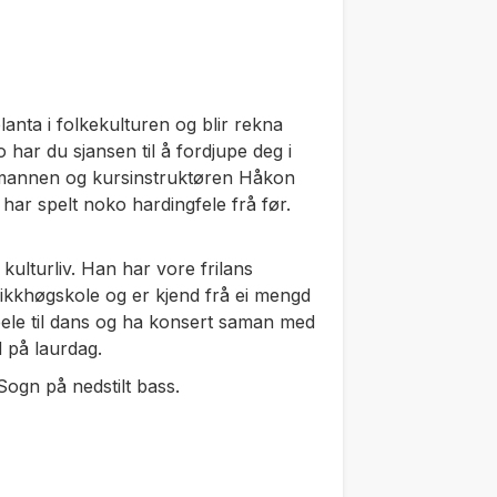
lanta i folkekulturen og blir rekna
 har du sjansen til å fordjupe deg i
emannen og kursinstruktøren Håkon
ar spelt noko hardingfele frå før.
ulturliv. Han har vore frilans
usikkhøgskole og er kjend frå ei mengd
le til dans og ha konsert saman med
 på laurdag.
Sogn på nedstilt bass.