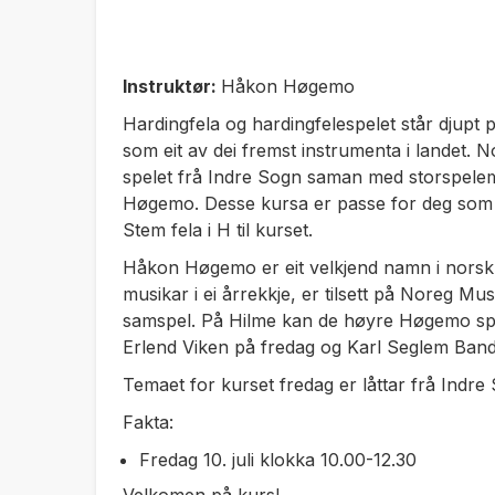
Instruktør:
Håkon Høgemo
Hardingfela og hardingfelespelet står djupt p
som eit av dei fremst instrumenta i landet. No
spelet frå Indre Sogn saman med storspel
Høgemo. Desse kursa er passe for deg som h
Stem fela i H til kurset.
Håkon Høgemo er eit velkjend namn i norsk k
musikar i ei årrekkje, er tilsett på Noreg M
samspel. På Hilme kan de høyre Høgemo spe
Erlend Viken på fredag og Karl Seglem Band
Temaet for kurset fredag er låttar frå Indre 
Fakta:
Fredag 10. juli klokka 10.00-12.30