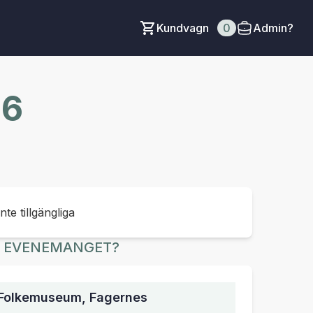
Kundvagn
0
Admin?
26
inte tillgängliga
R EVENEMANGET?
 Folkemuseum, Fagernes