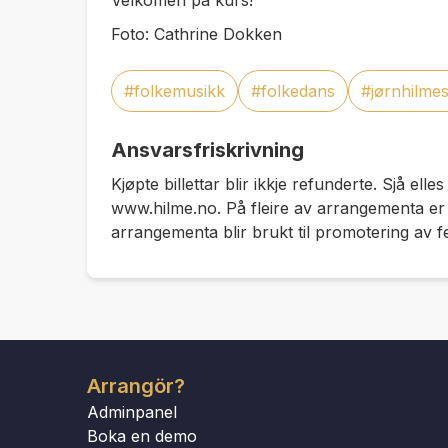
Velkomen på kurs!
Foto: Cathrine Dokken
#folkemusikk
#folkedans
#jørnhilme
Ansvarsfriskrivning
Kjøpte billettar blir ikkje refunderte. Sjå elles
www.hilme.no. På fleire av arrangementa er de
arrangementa blir brukt til promotering av fe
Arrangör?
Adminpanel
Boka en demo