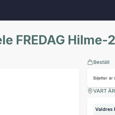
fele FREDAG Hilme-
Beställ
Biljetter är 
VART Ä
Valdres