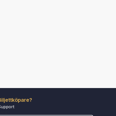
Biljettköpare?
Support
LAND