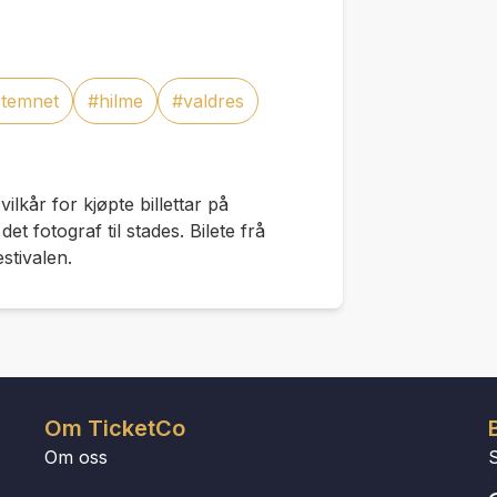
stemnet
#hilme
#valdres
 vilkår for kjøpte billettar på
t fotograf til stades. Bilete frå
stivalen.
Om TicketCo
Om oss