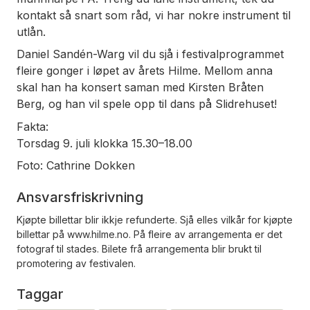
kontakt så snart som råd, vi har nokre instrument til
utlån.
Daniel Sandén-Warg vil du sjå i festivalprogrammet
fleire gonger i løpet av årets Hilme. Mellom anna
skal han ha konsert saman med Kirsten Bråten
Berg, og han vil spele opp til dans på Slidrehuset!
Fakta:
Torsdag 9. juli klokka 15.30–18.00
Foto: Cathrine Dokken
Ansvarsfriskrivning
Kjøpte billettar blir ikkje refunderte. Sjå elles vilkår for kjøpte
billettar på www.hilme.no. På fleire av arrangementa er det
fotograf til stades. Bilete frå arrangementa blir brukt til
promotering av festivalen.
Taggar