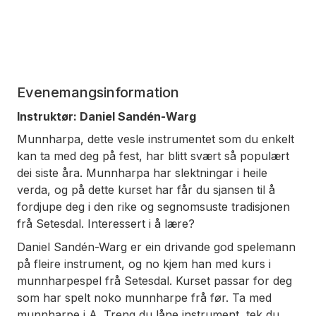
Evenemangsinformation
Instruktør: Daniel Sandén-Warg
Munnharpa, dette vesle instrumentet som du enkelt
kan ta med deg på fest, har blitt svært så populært
dei siste åra. Munnharpa har slektningar i heile
verda, og på dette kurset har får du sjansen til å
fordjupe deg i den rike og segnomsuste tradisjonen
frå Setesdal. Interessert i å lære?
Daniel Sandén-Warg er ein drivande god spelemann
på fleire instrument, og no kjem han med kurs i
munnharpespel frå Setesdal. Kurset passar for deg
som har spelt noko munnharpe frå før. Ta med
munnharpe i A. Treng du låne instrument, tek du