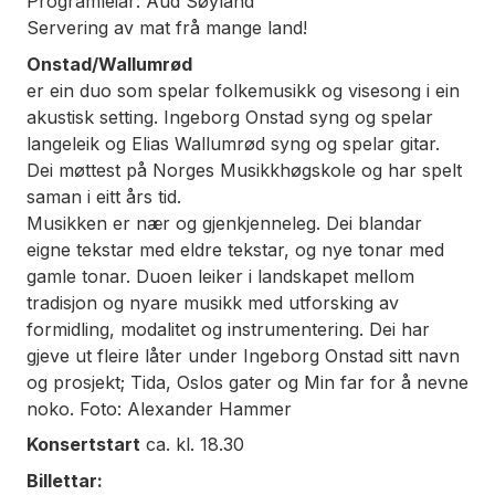
Programleiar: Aud Søyland
Servering av mat frå mange land!
Onstad/Wallumrød
er ein duo som spelar folkemusikk og visesong i ein
akustisk setting. Ingeborg Onstad syng og spelar
langeleik og Elias Wallumrød syng og spelar gitar.
Dei møttest på Norges Musikkhøgskole og har spelt
saman i eitt års tid.
Musikken er nær og gjenkjenneleg. Dei blandar
eigne tekstar med eldre tekstar, og nye tonar med
gamle tonar. Duoen leiker i landskapet mellom
tradisjon og nyare musikk med utforsking av
formidling, modalitet og instrumentering. Dei har
gjeve ut fleire låter under Ingeborg Onstad sitt navn
og prosjekt; Tida, Oslos gater og Min far for å nevne
noko. Foto: Alexander Hammer
Konsertstart
ca. kl. 18.30
Billettar: