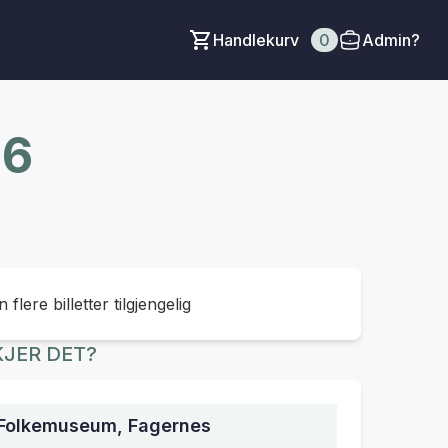
Handlekurv
0
Admin?
26
 flere billetter tilgjengelig
JER DET?
 Folkemuseum, Fagernes