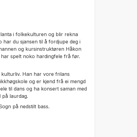
lanta i folkekulturen og blir rekna
 har du sjansen til å fordjupe deg i
emannen og kursinstruktøren Håkon
ar spelt noko hardingfele frå før.
ulturliv. Han har vore frilans
usikkhøgskole og er kjend frå ei mengd
le til dans og ha konsert saman med
 på laurdag.
Sogn på nedstilt bass.