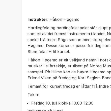
Instruktør:
Håkon Høgemo
Hardingfela og hardingfelespelet står djupt p
som eit av dei fremst instrumenta i landet. No
spelet frå Indre Sogn saman med storspel
Høgemo. Desse kursa er passe for deg som h
Stem fela i H til kurset.
Håkon Høgemo er eit velkjend namn i norsk k
musikar i ei årrekkje, er tilsett på Noreg M
samspel. På Hilme kan de høyre Høgemo spe
Erlend Viken på fredag og Karl Seglem Band
Temaet for kurset fredag er låttar frå Indre 
Fakta:
Fredag 10. juli klokka 10.00-12.30