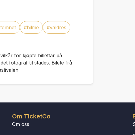
stemnet
#hilme
#valdres
 vilkår for kjøpte billettar på
t fotograf til stades. Bilete frå
stivalen.
Om TicketCo
Om oss