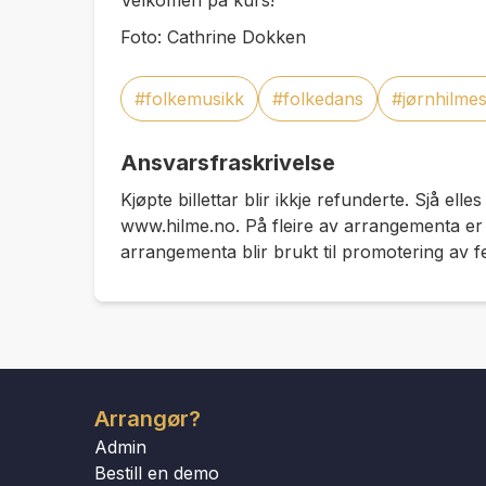
Velkomen på kurs!
Foto: Cathrine Dokken
#folkemusikk
#folkedans
#jørnhilme
Ansvarsfraskrivelse
Kjøpte billettar blir ikkje refunderte. Sjå elles
www.hilme.no. På fleire av arrangementa er de
arrangementa blir brukt til promotering av fe
Arrangør?
Admin
Bestill en demo