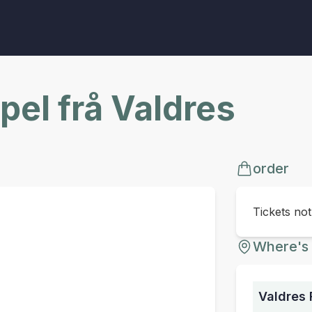
pel frå Valdres
order
Tickets no
Where's 
Valdres