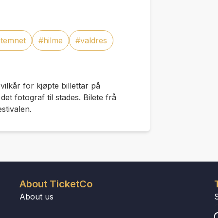
stemnet
#hilme
#valdres
 vilkår for kjøpte billettar på
t fotograf til stades. Bilete frå
stivalen.
About TicketCo
About us