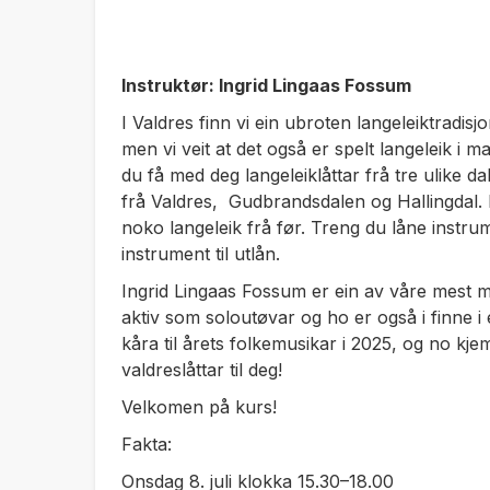
Instruktør: Ingrid Lingaas Fossum
I Valdres finn vi ein ubroten langeleiktradisj
men vi veit at det også er spelt langeleik i 
du få med deg langeleiklåttar frå tre ulike dal
frå Valdres, Gudbrandsdalen og Hallingdal. 
noko langeleik frå før. Treng du låne instru
instrument til utlån.
Ingrid Lingaas Fossum er ein av våre mest m
aktiv som soloutøvar og ho er også i finne i e
kåra til årets folkemusikar i 2025, og no kje
valdreslåttar til deg!
Velkomen på kurs!
Fakta:
Onsdag 8. juli klokka 15.30–18.00