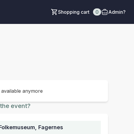
Shopping cart
0
Admin?
t available anymore
the event?
 Folkemuseum, Fagernes