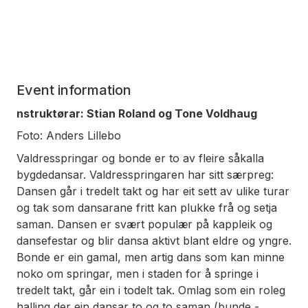
Event information
nstruktørar: Stian Roland og Tone Voldhaug
Foto: Anders Lillebo
Valdresspringar og bonde er to av fleire såkalla
bygdedansar. Valdresspringaren har sitt særpreg:
Dansen går i tredelt takt og har eit sett av ulike turar
og tak som dansarane fritt kan plukke frå og setja
saman. Dansen er svært populær på kappleik og
dansefestar og blir dansa aktivt blant eldre og yngre.
Bonde er ein gamal, men artig dans som kan minne
noko om springar, men i staden for å springe i
tredelt takt, går ein i todelt tak. Omlag som ein roleg
halling der ein dansar to og to saman (bunde -