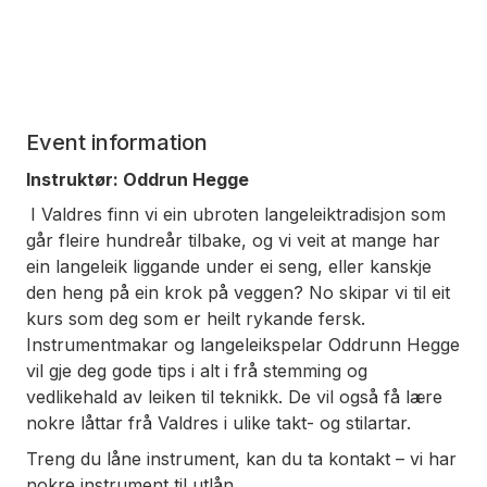
Event information
Instruktør: Oddrun Hegge
I Valdres finn vi ein ubroten langeleiktradisjon som
går fleire hundreår tilbake, og vi veit at mange har
ein langeleik liggande under ei seng, eller kanskje
den heng på ein krok på veggen? No skipar vi til eit
kurs som deg som er heilt rykande fersk.
Instrumentmakar og langeleikspelar Oddrunn Hegge
vil gje deg gode tips i alt i frå stemming og
vedlikehald av leiken til teknikk. De vil også få lære
nokre låttar frå Valdres i ulike takt- og stilartar.
Treng du låne instrument, kan du ta kontakt – vi har
nokre instrument til utlån.