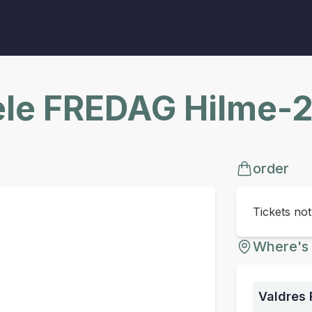
fele FREDAG Hilme-
order
Tickets no
Where's 
Valdres