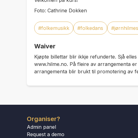
Velkomen på kurs!
Foto: Cathrine Dokken
#folkemusikk
#folkedans
#jørnhilme
Waiver
Kjøpte billettar blir ikkje refunderte. Sjå elles
www.hilme.no. På fleire av arrangementa er de
arrangementa blir brukt til promotering av fe
Organiser?
Admin panel
Request a demo