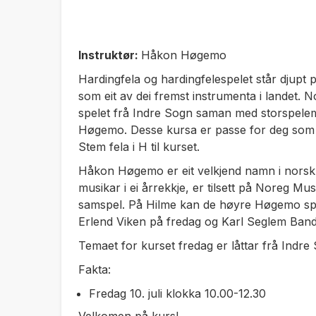
Instruktør:
Håkon Høgemo
Hardingfela og hardingfelespelet står djupt p
som eit av dei fremst instrumenta i landet. No
spelet frå Indre Sogn saman med storspel
Høgemo. Desse kursa er passe for deg som h
Stem fela i H til kurset.
Håkon Høgemo er eit velkjend namn i norsk k
musikar i ei årrekkje, er tilsett på Noreg M
samspel. På Hilme kan de høyre Høgemo spe
Erlend Viken på fredag og Karl Seglem Band
Temaet for kurset fredag er låttar frå Indre 
Fakta:
Fredag 10. juli klokka 10.00-12.30