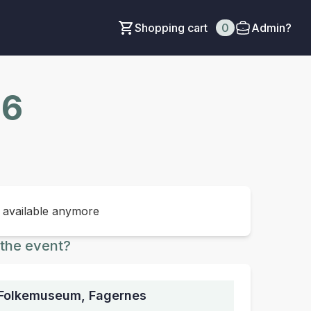
Shopping cart
0
Admin?
26
t available anymore
the event?
 Folkemuseum, Fagernes