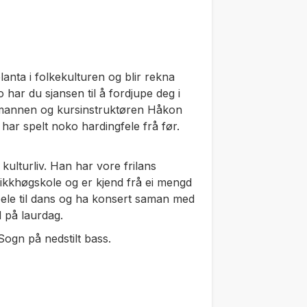
lanta i folkekulturen og blir rekna
 har du sjansen til å fordjupe deg i
emannen og kursinstruktøren Håkon
ar spelt noko hardingfele frå før.
ulturliv. Han har vore frilans
usikkhøgskole og er kjend frå ei mengd
le til dans og ha konsert saman med
 på laurdag.
Sogn på nedstilt bass.