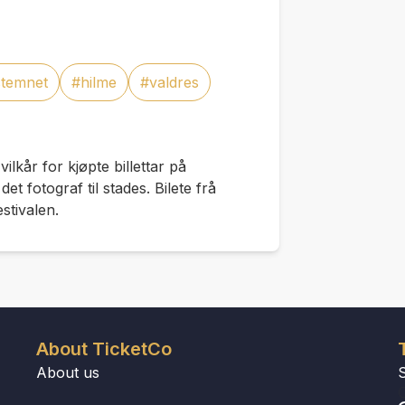
stemnet
#hilme
#valdres
 vilkår for kjøpte billettar på
t fotograf til stades. Bilete frå
stivalen.
About TicketCo
About us